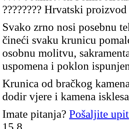
???????? Hrvatski proizvod
Svako zrno nosi posebnu te
čineći svaku krunicu pomalo
osobnu molitvu, sakramental
uspomena i poklon ispunje
Krunica od bračkog kamena 
dodir vjere i kamena iskles
Imate pitanja?
Pošaljite upi
15.8