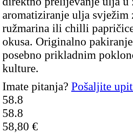
direktno prelijevanje ulja u
aromatiziranje ulja svježim
ružmarina ili chilli papriči
okusa. Originalno pakiranje
posebno prikladnim poklono
kulture.
Imate pitanja?
Pošaljite upi
58.8
58.8
58,80 €