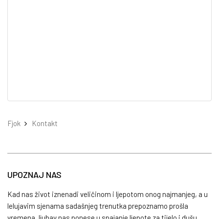
Fjok
Kontakt
UPOZNAJ NAS
Kad nas život iznenadi veličinom i ljepotom onog najmanjeg, a u
lelujavim sjenama sadašnjeg trenutka prepoznamo prošla
vremena, ljubav nas ponese u spajanje ljepote za tijelo i dušu.