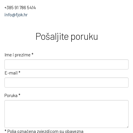
+385 91 786 5414
info@fjok.hr
Pošaljite poruku
Ime i prezime
*
E-mail
*
Poruka
*
* Polja označena zvjezdicom su obavezna