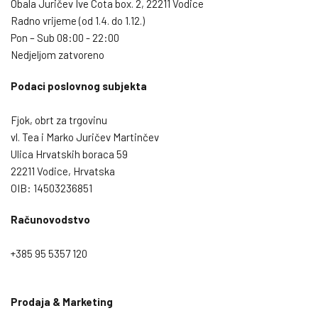
Obala Juričev Ive Cota box. 2, 22211 Vodice
Radno vrijeme (od 1.4. do 1.12.)
Pon – Sub 08:00 - 22:00
Nedjeljom zatvoreno
Podaci poslovnog subjekta
Fjok, obrt za trgovinu
vl. Tea i Marko Juričev Martinčev
Ulica Hrvatskih boraca 59
22211 Vodice, Hrvatska
OIB: 14503236851
Računovodstvo
+385 95 5357 120
Prodaja & Marketing