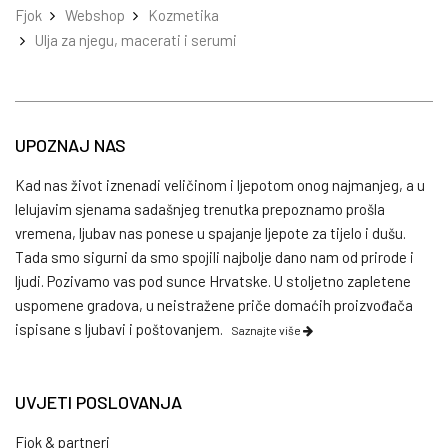
Fjok
Webshop
Kozmetika
Ulja za njegu, macerati i serumi
UPOZNAJ NAS
Kad nas život iznenadi veličinom i ljepotom onog najmanjeg, a u
lelujavim sjenama sadašnjeg trenutka prepoznamo prošla
vremena, ljubav nas ponese u spajanje ljepote za tijelo i dušu.
Tada smo sigurni da smo spojili najbolje dano nam od prirode i
ljudi. Pozivamo vas pod sunce Hrvatske. U stoljetno zapletene
uspomene gradova, u neistražene priče domaćih proizvođača
ispisane s ljubavi i poštovanjem.
Saznajte više
UVJETI POSLOVANJA
Fjok & partneri