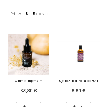
Prikazano
5 od 5
proizvoda
Serum sa smiljem 30ml
Ulje protiv uboda komaraca, 50ml
63,80 €
8,80 €
Dodaj
Dodaj