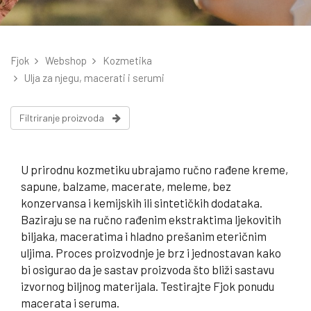
Fjok
Webshop
Kozmetika
Ulja za njegu, macerati i serumi
Filtriranje proizvoda
U prirodnu kozmetiku ubrajamo ručno rađene kreme,
sapune, balzame, macerate, meleme, bez
konzervansa i kemijskih ili sintetičkih dodataka.
Baziraju se na ručno rađenim ekstraktima ljekovitih
biljaka, maceratima i hladno prešanim eteričnim
uljima. Proces proizvodnje je brz i jednostavan kako
bi osigurao da je sastav proizvoda što bliži sastavu
izvornog biljnog materijala. Testirajte Fjok ponudu
macerata i seruma.