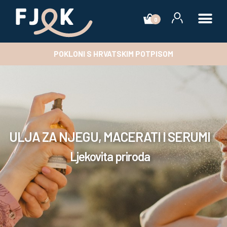
0
POKLONI S HRVATSKIM POTPISOM
ULJA ZA NJEGU, MACERATI I SERUMI
Ljekovita priroda