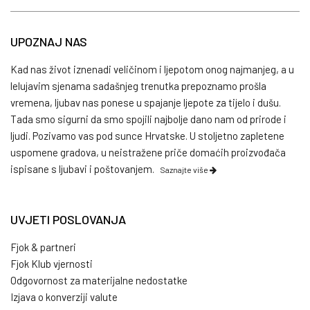
UPOZNAJ NAS
Kad nas život iznenadi veličinom i ljepotom onog najmanjeg, a u
lelujavim sjenama sadašnjeg trenutka prepoznamo prošla
vremena, ljubav nas ponese u spajanje ljepote za tijelo i dušu.
Tada smo sigurni da smo spojili najbolje dano nam od prirode i
ljudi. Pozivamo vas pod sunce Hrvatske. U stoljetno zapletene
uspomene gradova, u neistražene priče domaćih proizvođača
ispisane s ljubavi i poštovanjem.
Saznajte više
UVJETI POSLOVANJA
Fjok & partneri
Fjok Klub vjernosti
Odgovornost za materijalne nedostatke
Izjava o konverziji valute