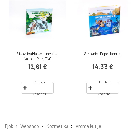
Slikovnica Marko at the Krka
Slikovnica Bepo i Kantica
National Park, ENG
12,61 €
14,33 €
Dodaj u
Dodaj u
košaricu
košaricu
Fjok
Webshop
Kozmetika
Aroma kutije