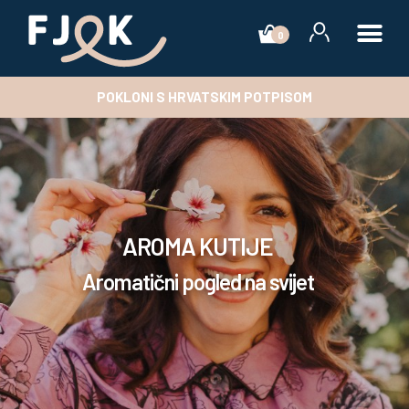
0
POKLONI S HRVATSKIM POTPISOM
AROMA KUTIJE
Aromatični pogled na svijet