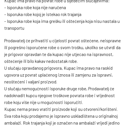
Kupac ima pravo na povrat robe u sljedećim slučajevima:
- Isporuka robe koja nije naručena
- Isporuka robe kojoj je istekao rok trajanja
- Isporuka robe koja ima grešku ili oštećenja koja nisu nastala u
transportu
Prodavatelj će prihvatiti u cijelosti povrat oštećene, neispravne
ili pogrešno isporučene robe o svom trošku, ukoliko se utvrdi da
je prigovor opravdan te da kupac nije utjecao na ispravnost,
oštećenje ili bilo kakav nedostatak robe.
U slučaju opravdanog prigovora, Kupac ima pravo na raskid
ugovora uz povrat uplaćenog iznosa ili zamjenu za ispravni,
neoštećeni i valjani proizvod.
U slučaju nemogućnosti isporuke druge robe, Prodavatelj će
nadoknadit kupcu njegove troškove povrata robe i vrijednost
robe koju više nije u mogućnosti isporučiti.
Kupac nema pravo vratiti proizvode koji su otvoreni/korišteni.
Sva roba koju prodajemo je ispravno uskladištena u originalnoj
ambalaži. Rok trajanja koji je označen na ambalaži vrijedi jedino