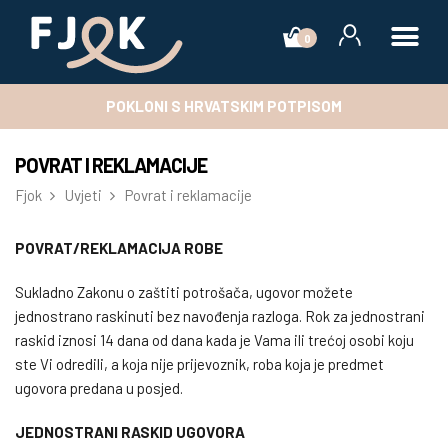
0
POKLONI S HRVATSKIM POTPISOM
POVRAT I REKLAMACIJE
Fjok
Uvjeti
Povrat i reklamacije
POVRAT/REKLAMACIJA ROBE
Sukladno Zakonu o zaštiti potrošača, ugovor možete
jednostrano raskinuti bez navođenja razloga. Rok za jednostrani
raskid iznosi 14 dana od dana kada je Vama ili trećoj osobi koju
ste Vi odredili, a koja nije prijevoznik, roba koja je predmet
ugovora predana u posjed.
JEDNOSTRANI RASKID UGOVORA