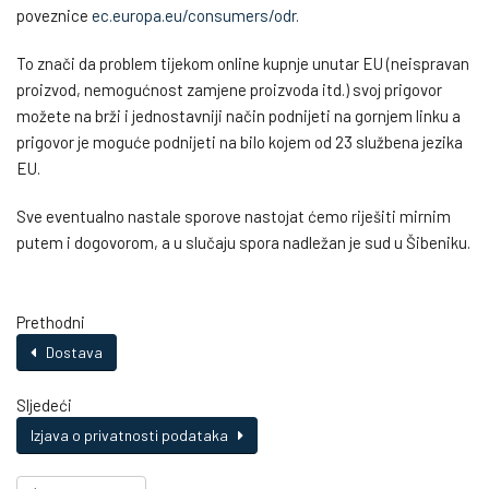
poveznice
ec.europa.eu/consumers/odr.
To znači da problem tijekom online kupnje unutar EU (neispravan
proizvod, nemogućnost zamjene proizvoda itd.) svoj prigovor
možete na brži i jednostavniji način podnijeti na gornjem linku a
prigovor je moguće podnijeti na bilo kojem od 23 službena jezika
EU.
Sve eventualno nastale sporove nastojat ćemo riješiti mirnim
putem i dogovorom, a u slučaju spora nadležan je sud u Šibeniku.
Prethodni
Dostava
Sljedeći
Izjava o privatnosti podataka