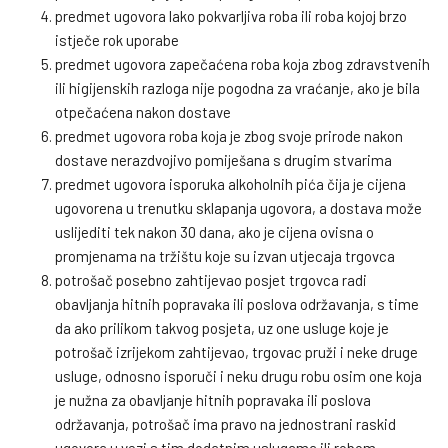
predmet ugovora lako pokvarljiva roba ili roba kojoj brzo
istječe rok uporabe
predmet ugovora zapečaćena roba koja zbog zdravstvenih
ili higijenskih razloga nije pogodna za vraćanje, ako je bila
otpečaćena nakon dostave
predmet ugovora roba koja je zbog svoje prirode nakon
dostave nerazdvojivo pomiješana s drugim stvarima
predmet ugovora isporuka alkoholnih pića čija je cijena
ugovorena u trenutku sklapanja ugovora, a dostava može
uslijediti tek nakon 30 dana, ako je cijena ovisna o
promjenama na tržištu koje su izvan utjecaja trgovca
potrošač posebno zahtijevao posjet trgovca radi
obavljanja hitnih popravaka ili poslova održavanja, s time
da ako prilikom takvog posjeta, uz one usluge koje je
potrošač izrijekom zahtijevao, trgovac pruži i neke druge
usluge, odnosno isporuči i neku drugu robu osim one koja
je nužna za obavljanje hitnih popravaka ili poslova
održavanja, potrošač ima pravo na jednostrani raskid