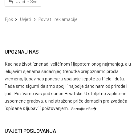
Uvjeti - Sve
Fjok
Uvjeti
Povrat i reklamacije
UPOZNAJ NAS
Kad nas život iznenadi veličinom i ljepotom onog najmanjeg, a u
lelujavim sjenama sadašnjeg trenutka prepoznamo prošla
vremena, ljubav nas ponese u spajanje ljepote za tijelo i dušu.
Tada smo sigurni da smo spojili najbolje dano nam od prirode i
ljudi. Pozivamo vas pod sunce Hrvatske. U stoljetno zapletene
uspomene gradova, u neistražene priče domaćih proizvođača
ispisane s ljubavi i poštovanjem.
Saznajte više
UVJETI POSLOVANJA