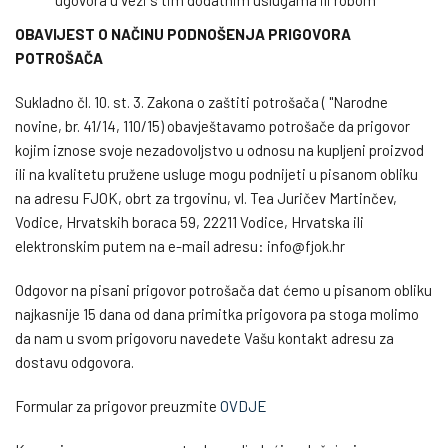
ugovora u vezi s tim dodatnim uslugama ili robom
OBAVIJEST O NAČINU PODNOŠENJA PRIGOVORA
POTROŠAČA
Sukladno čl. 10. st. 3. Zakona o zaštiti potrošača ( ''Narodne
novine, br. 41/14, 110/15) obavještavamo potrošače da prigovor
kojim iznose svoje nezadovoljstvo u odnosu na kupljeni proizvod
ili na kvalitetu pružene usluge mogu podnijeti u pisanom obliku
na adresu FJOK, obrt za trgovinu, vl. Tea Juričev Martinčev,
Vodice, Hrvatskih boraca 59, 22211 Vodice, Hrvatska ili
elektronskim putem na e-mail adresu: info@fjok.hr
Odgovor na pisani prigovor potrošača dat ćemo u pisanom obliku
najkasnije 15 dana od dana primitka prigovora pa stoga molimo
da nam u svom prigovoru navedete Vašu kontakt adresu za
dostavu odgovora.
Formular za prigovor preuzmite
OVDJE