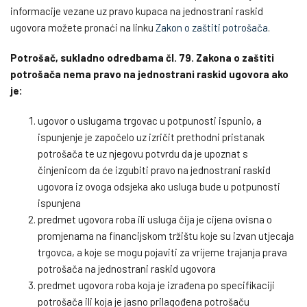
informacije vezane uz pravo kupaca na jednostrani raskid
ugovora možete pronaći na linku
Zakon o zaštiti potrošača
.
Potrošač, sukladno odredbama čl. 79. Zakona o zaštiti
potrošača nema pravo na jednostrani raskid ugovora ako
je:
ugovor o uslugama trgovac u potpunosti ispunio, a
ispunjenje je započelo uz izričit prethodni pristanak
potrošača te uz njegovu potvrdu da je upoznat s
činjenicom da će izgubiti pravo na jednostrani raskid
ugovora iz ovoga odsjeka ako usluga bude u potpunosti
ispunjena
predmet ugovora roba ili usluga čija je cijena ovisna o
promjenama na financijskom tržištu koje su izvan utjecaja
trgovca, a koje se mogu pojaviti za vrijeme trajanja prava
potrošača na jednostrani raskid ugovora
predmet ugovora roba koja je izrađena po specifikaciji
potrošača ili koja je jasno prilagođena potrošaču