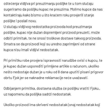
oštećenja vidljiva pri preuzimanju pošiljke te u tom slučaju
sugeriramo da pošiljku kupac ne preuzima. Molimo kupce da nas
kontaktiraju kako bismo u što kraćem roku provjerili stanje
pošiljke i poslali novu.
U slučaju vidljivog nedostatka proizvoda kod preuzimanja
pošiljke, kupac nije dužan dopremljeni proizvod preuzeti, može
odbiti primitak, te ne snosi troškove dostave takvog proizvoda.
Smatra se da proizvodi koji su uredno zaprimljeni od strane
kupca nisu imali vidljivi nedostatak.
Pri primitku robe provjera ispravnosti narudžbe ovisi o kupcu, te
je kupac dužan usporediti primljene artikle s računom, ukoliko
nešto nedostaje dužan je u roku od 8 dana uputiti pisani prigovor
obrtu Fjok jer se naknadne reklamacije neće uvažavati.
Odbijanjem primitka, dostavna služba će pošiljku vratiti Fjoku.,
uz napomenu da pošiljka sadrži nedostatak.
Ukoliko proizvod ima skriveni nedostatak (onaj nedostatak koji