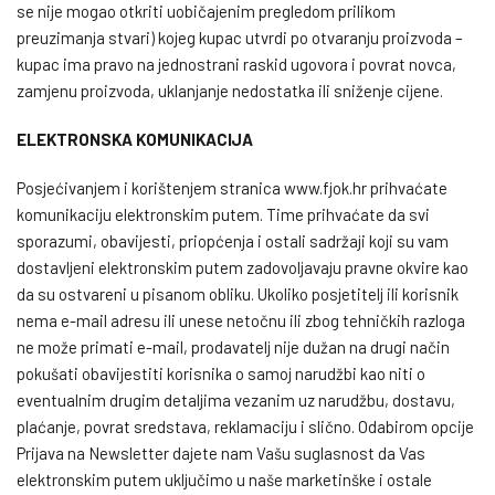
se nije mogao otkriti uobičajenim pregledom prilikom
preuzimanja stvari) kojeg kupac utvrdi po otvaranju proizvoda –
kupac ima pravo na jednostrani raskid ugovora i povrat novca,
zamjenu proizvoda, uklanjanje nedostatka ili sniženje cijene.
ELEKTRONSKA KOMUNIKACIJA
Posjećivanjem i korištenjem stranica www.fjok.hr prihvaćate
komunikaciju elektronskim putem. Time prihvaćate da svi
sporazumi, obavijesti, priopćenja i ostali sadržaji koji su vam
dostavljeni elektronskim putem zadovoljavaju pravne okvire kao
da su ostvareni u pisanom obliku. Ukoliko posjetitelj ili korisnik
nema e-mail adresu ili unese netočnu ili zbog tehničkih razloga
ne može primati e-mail, prodavatelj nije dužan na drugi način
pokušati obavijestiti korisnika o samoj narudžbi kao niti o
eventualnim drugim detaljima vezanim uz narudžbu, dostavu,
plaćanje, povrat sredstava, reklamaciju i slično. Odabirom opcije
Prijava na Newsletter dajete nam Vašu suglasnost da Vas
elektronskim putem uključimo u naše marketinške i ostale