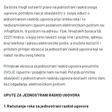
Da biste mogli ostvariti pravo na jednostrani raskid ovoga
ugovora, potrebno nas je obavijestiti o svojoj odluci o
jednostranom raskidu ugovora prije isteka roka i to
nedvosmislenom izjavom poslanom elektroničkom poštom na:
info@fjok.hr, ili poštom na adresu: Fjok, Hrvatskih boraca 59,
22211 Vodice, u kojoj ćete navesti svoje ime i prezime, adresu,
broj telefona i adresu elektroničke pošte, a možete koristiti i
priloženi primjer obrasca za jednostrani raskid ugovora koji se
nalazi na dnu ovog teksta.
Primjerak obrasca za jednostrani raskid ugovora preuzmite
OVDJE
ispunite i pošaljite nam na mail. Potvrdu primitka
obavijesti o jednostranom raskidu ugovora dostavit ćemo Vam,
bez odgađanja, elektroničkom poštom.
UPUTE ZA JEDNOSTRANI RASKID UGOVORA
1. Računanje roka za jednostrani raskid ugovora