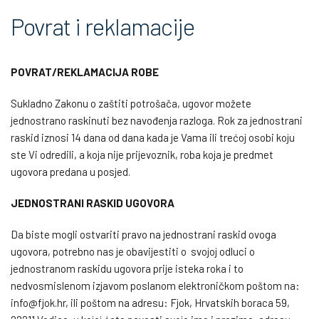
Povrat i reklamacije
POVRAT/REKLAMACIJA ROBE
Sukladno Zakonu o zaštiti potrošača, ugovor možete
jednostrano raskinuti bez navođenja razloga. Rok za jednostrani
raskid iznosi 14 dana od dana kada je Vama ili trećoj osobi koju
ste Vi odredili, a koja nije prijevoznik, roba koja je predmet
ugovora predana u posjed.
JEDNOSTRANI RASKID UGOVORA
Da biste mogli ostvariti pravo na jednostrani raskid ovoga
ugovora, potrebno nas je obavijestiti o svojoj odluci o
jednostranom raskidu ugovora prije isteka roka i to
nedvosmislenom izjavom poslanom elektroničkom poštom na:
info@fjok.hr, ili poštom na adresu: Fjok, Hrvatskih boraca 59,