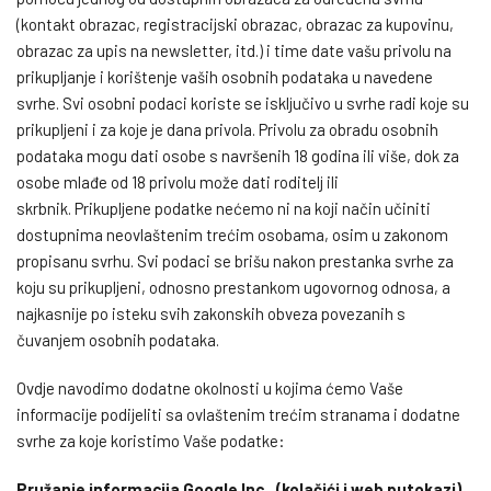
(kontakt obrazac, registracijski obrazac, obrazac za kupovinu,
obrazac za upis na newsletter, itd.) i time date vašu privolu na
prikupljanje i korištenje vaših osobnih podataka u navedene
svrhe. Svi osobni podaci koriste se isključivo u svrhe radi koje su
prikupljeni i za koje je dana privola. Privolu za obradu osobnih
podataka mogu dati osobe s navršenih 18 godina ili više, dok za
osobe mlađe od 18 privolu može dati roditelj ili
skrbnik. Prikupljene podatke nećemo ni na koji način učiniti
dostupnima neovlaštenim trećim osobama, osim u zakonom
propisanu svrhu. Svi podaci se brišu nakon prestanka svrhe za
koju su prikupljeni, odnosno prestankom ugovornog odnosa, a
najkasnije po isteku svih zakonskih obveza povezanih s
čuvanjem osobnih podataka.
Ovdje navodimo dodatne okolnosti u kojima ćemo Vaše
informacije podijeliti sa ovlaštenim trećim stranama i dodatne
svrhe za koje koristimo Vaše podatke:
Pružanje informacija Google Inc., (kolačići i web putokazi)