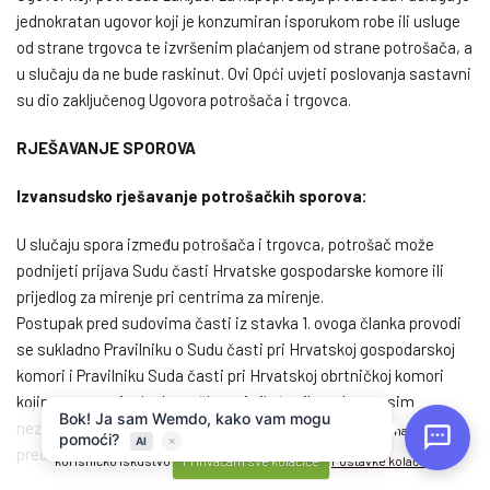
jednokratan ugovor koji je konzumiran isporukom robe ili usluge
od strane trgovca te izvršenim plaćanjem od strane potrošača, a
u slučaju da ne bude raskinut. Ovi Opći uvjeti poslovanja sastavni
su dio zaključenog Ugovora potrošača i trgovca.
RJEŠAVANJE SPOROVA
Izvansudsko rješavanje potrošačkih sporova:
U slučaju spora između potrošača i trgovca, potrošač može
podnijeti prijava Sudu časti Hrvatske gospodarske komore ili
prijedlog za mirenje pri centrima za mirenje.
Postupak pred sudovima časti iz stavka 1. ovoga članka provodi
se sukladno Pravilniku o Sudu časti pri Hrvatskoj gospodarskoj
komori i Pravilniku Suda časti pri Hrvatskoj obrtničkoj komori
kojima se propisuje da su članovi vijeća tih sudova, osim
nezavisnih pravnih stručnjaka i predstavnika trgovaca, i
Naše web stranice koriste kolačiće kako bi Vama omogućili najbolje
predstavnici potrošača.
korisničko iskustvo
Prihvaćam sve kolačiće
Postavke kolačića