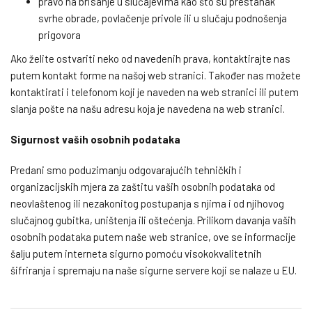
pravo na brisanje u slučajevima kao što su prestanak
svrhe obrade, povlačenje privole ili u slučaju podnošenja
prigovora
Ako želite ostvariti neko od navedenih prava, kontaktirajte nas
putem kontakt forme na našoj web stranici. Također nas možete
kontaktirati i telefonom koji je naveden na web stranici ili putem
slanja pošte na našu adresu koja je navedena na web stranici.
Sigurnost vaših osobnih podataka
Predani smo poduzimanju odgovarajućih tehničkih i
organizacijskih mjera za zaštitu vaših osobnih podataka od
neovlaštenog ili nezakonitog postupanja s njima i od njihovog
slučajnog gubitka, uništenja ili oštećenja. Prilikom davanja vaših
osobnih podataka putem naše web stranice, ove se informacije
šalju putem interneta sigurno pomoću visokokvalitetnih
šifriranja i spremaju na naše sigurne servere koji se nalaze u EU.