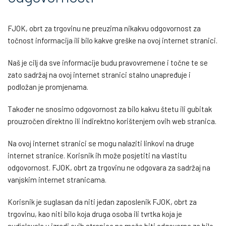
FJOK, obrt za trgovinu ne preuzima nikakvu odgovornost za
točnost informacija ili bilo kakve greške na ovoj internet stranici.
Naš je cilj da sve informacije budu pravovremene i točne te se
zato sadržaj na ovoj internet stranici stalno unapređuje i
podložan je promjenama.
Također ne snosimo odgovornost za bilo kakvu štetu ili gubitak
prouzročen direktno ili indirektno korištenjem ovih web stranica.
Na ovoj internet stranici se mogu nalaziti linkovi na druge
internet stranice. Korisnik ih može posjetiti na vlastitu
odgovornost. FJOK, obrt za trgovinu ne odgovara za sadržaj na
vanjskim internet stranicama.
Korisnik je suglasan da niti jedan zaposlenik FJOK, obrt za
trgovinu, kao niti bilo koja druga osoba ili tvrtka koja je