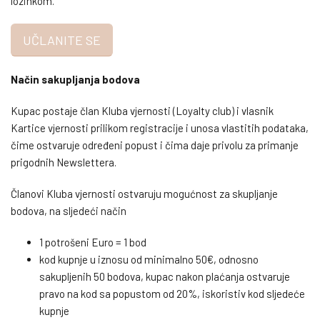
lozinkom.
UČLANITE SE
Način sakupljanja bodova
Kupac postaje član Kluba vjernosti (Loyalty club) i vlasnik
Kartice vjernosti prilikom registracije i unosa vlastitih podataka,
čime ostvaruje određeni popust i čima daje privolu za primanje
prigodnih Newslettera.
Članovi Kluba vjernosti ostvaruju mogućnost za skupljanje
bodova, na sljedeći način
1 potrošeni Euro = 1 bod
kod kupnje u iznosu od minimalno 50€, odnosno
sakupljenih 50 bodova, kupac nakon plaćanja ostvaruje
pravo na kod sa popustom od 20%, iskoristiv kod sljedeće
kupnje