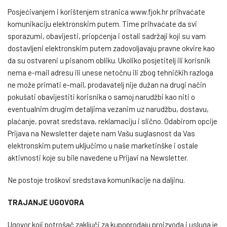
Posjećivanjem i korištenjem stranica www.fjok.hr prihvaćate
komunikaciju elektronskim putem. Time prihvaćate da svi
sporazumi, obavijesti, priopćenja i ostali sadržaji koji su vam
dostavljeni elektronskim putem zadovoljavaju pravne okvire kao
da su ostvareni u pisanom obliku. Ukoliko posjetitelj ili korisnik
nema e-mail adresu ili unese netočnu ili zbog tehničkih razloga
ne može primati e-mail, prodavatelj nije dužan na drugi način
pokušati obavijestiti korisnika o samoj narudžbi kao niti o
eventualnim drugim detaljima vezanim uz narudžbu, dostavu,
plaćanje, povrat sredstava, reklamaciju i slično. Odabirom opcije
Prijava na Newsletter dajete nam Vašu suglasnost da Vas
elektronskim putem uključimo u naše marketinške i ostale
aktivnosti koje su bile navedene u Prijavi na Newsletter.
Ne postoje troškovi sredstava komunikacije na daljinu.
TRAJANJE UGOVORA
Ugovor koji potrošač zaključi za kupoprodaju proizvoda i usluga je