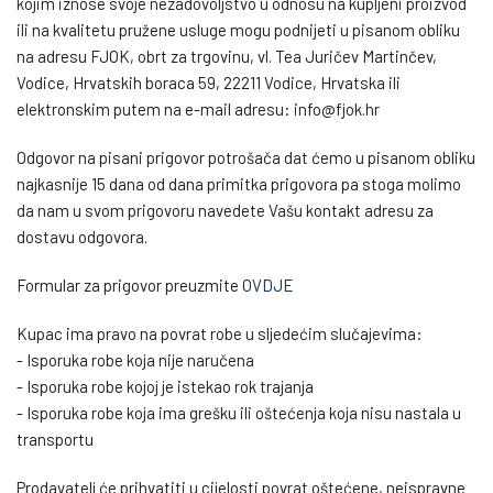
kojim iznose svoje nezadovoljstvo u odnosu na kupljeni proizvod
ili na kvalitetu pružene usluge mogu podnijeti u pisanom obliku
na adresu FJOK, obrt za trgovinu, vl. Tea Juričev Martinčev,
Vodice, Hrvatskih boraca 59, 22211 Vodice, Hrvatska ili
elektronskim putem na e-mail adresu: info@fjok.hr
Odgovor na pisani prigovor potrošača dat ćemo u pisanom obliku
najkasnije 15 dana od dana primitka prigovora pa stoga molimo
da nam u svom prigovoru navedete Vašu kontakt adresu za
dostavu odgovora.
Formular za prigovor preuzmite
OVDJE
Kupac ima pravo na povrat robe u sljedećim slučajevima:
- Isporuka robe koja nije naručena
- Isporuka robe kojoj je istekao rok trajanja
- Isporuka robe koja ima grešku ili oštećenja koja nisu nastala u
transportu
Prodavatelj će prihvatiti u cijelosti povrat oštećene, neispravne