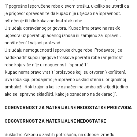
ili pogrešno isporučene robe o svom trošku, ukoliko se utvrdi da
je prigovor opravdan te da kupac nije utjecao na ispravnost,
oštećenje ili bilo kakav nedostatak robe.
U slučaju opravdanog prigovora, Kupac ima pravo na raskid
ugovora uz povrat uplaćenog iznosa ili zamjenu za ispravni,
neoštećeni i valjani proizvod.
U slučaju nemogućnosti isporuke druge robe, Prodavatelj će
nadoknadit kupcu njegove troškove povrata robe i vrijednost
robe koju više nije u mogućnosti isporučiti.
Kupac nema pravo vratiti proizvode koji su otvoreni/korišteni.
Sva roba koju prodajemo je ispravno uskladištena u originalnoj
ambalaži. Rok trajanja koji je označen na ambalaži vrijedi jedino
ako se ispravno skladišti, kako je označeno na deklaraciji.
ODGOVORNOST ZA MATERIJALNE NEDOSTATKE PROIZVODA
ODGOVORNOST ZA MATERIJALNE NEDOSTATKE
Sukladno Zakonu o zaštiti potrošača, na odnose između