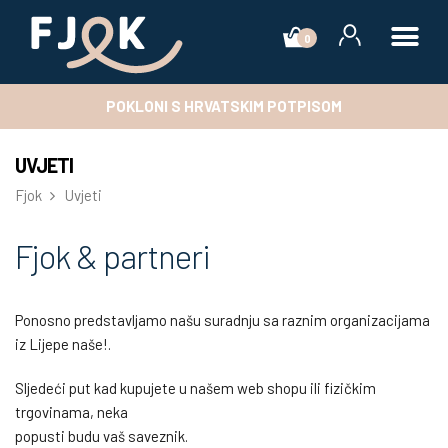
0
POKLONI S HRVATSKIM POTPISOM
UVJETI
Fjok
Uvjeti
Fjok & partneri
Ponosno predstavljamo našu suradnju sa raznim organizacijama
iz Lijepe naše!.
Sljedeći put kad kupujete u našem web shopu ili fizičkim
trgovinama, neka
popusti budu vaš saveznik.