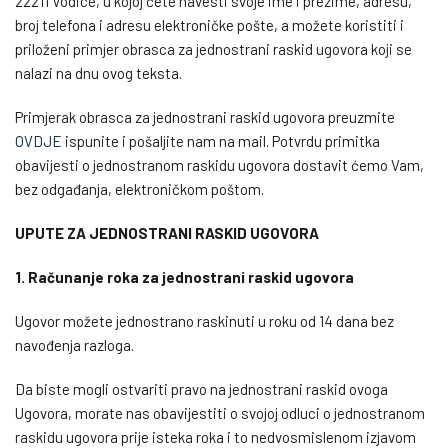
22211 Vodice, u kojoj ćete navesti svoje ime i prezime, adresu,
broj telefona i adresu elektroničke pošte, a možete koristiti i
priloženi primjer obrasca za jednostrani raskid ugovora koji se
nalazi na dnu ovog teksta.
Primjerak obrasca za jednostrani raskid ugovora preuzmite
OVDJE
ispunite i pošaljite nam na mail. Potvrdu primitka
obavijesti o jednostranom raskidu ugovora dostavit ćemo Vam,
bez odgađanja, elektroničkom poštom.
UPUTE ZA JEDNOSTRANI RASKID UGOVORA
1. Računanje roka za jednostrani raskid ugovora
Ugovor možete jednostrano raskinuti u roku od 14 dana bez
navođenja razloga.
Da biste mogli ostvariti pravo na jednostrani raskid ovoga
Ugovora, morate nas obavijestiti o svojoj odluci o jednostranom
raskidu ugovora prije isteka roka i to nedvosmislenom izjavom