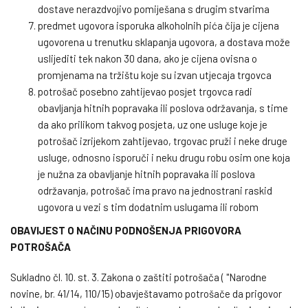
dostave nerazdvojivo pomiješana s drugim stvarima
predmet ugovora isporuka alkoholnih pića čija je cijena
ugovorena u trenutku sklapanja ugovora, a dostava može
uslijediti tek nakon 30 dana, ako je cijena ovisna o
promjenama na tržištu koje su izvan utjecaja trgovca
potrošač posebno zahtijevao posjet trgovca radi
obavljanja hitnih popravaka ili poslova održavanja, s time
da ako prilikom takvog posjeta, uz one usluge koje je
potrošač izrijekom zahtijevao, trgovac pruži i neke druge
usluge, odnosno isporuči i neku drugu robu osim one koja
je nužna za obavljanje hitnih popravaka ili poslova
održavanja, potrošač ima pravo na jednostrani raskid
ugovora u vezi s tim dodatnim uslugama ili robom
OBAVIJEST O NAČINU PODNOŠENJA PRIGOVORA
POTROŠAČA
Sukladno čl. 10. st. 3. Zakona o zaštiti potrošača ( ''Narodne
novine, br. 41/14, 110/15) obavještavamo potrošače da prigovor