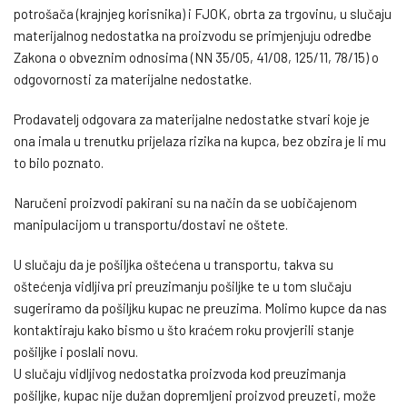
potrošača (krajnjeg korisnika) i FJOK, obrta za trgovinu, u slučaju
materijalnog nedostatka na proizvodu se primjenjuju odredbe
Zakona o obveznim odnosima (NN 35/05, 41/08, 125/11, 78/15) o
odgovornosti za materijalne nedostatke.
Prodavatelj odgovara za materijalne nedostatke stvari koje je
ona imala u trenutku prijelaza rizika na kupca, bez obzira je li mu
to bilo poznato.
Naručeni proizvodi pakirani su na način da se uobičajenom
manipulacijom u transportu/dostavi ne oštete.
U slučaju da je pošiljka oštećena u transportu, takva su
oštećenja vidljiva pri preuzimanju pošiljke te u tom slučaju
sugeriramo da pošiljku kupac ne preuzima. Molimo kupce da nas
kontaktiraju kako bismo u što kraćem roku provjerili stanje
pošiljke i poslali novu.
U slučaju vidljivog nedostatka proizvoda kod preuzimanja
pošiljke, kupac nije dužan dopremljeni proizvod preuzeti, može