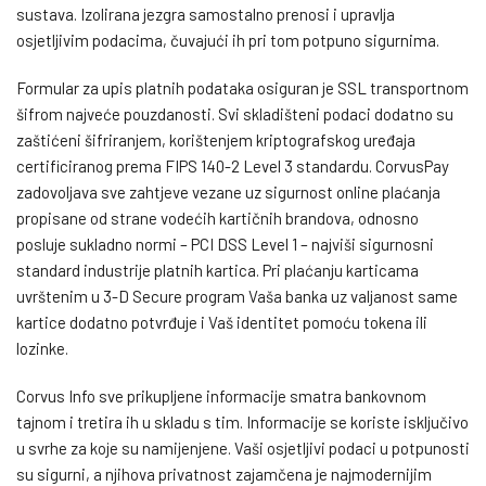
sustava. Izolirana jezgra samostalno prenosi i upravlja
osjetljivim podacima, čuvajući ih pri tom potpuno sigurnima.
Formular za upis platnih podataka osiguran je SSL transportnom
šifrom najveće pouzdanosti. Svi skladišteni podaci dodatno su
zaštićeni šifriranjem, korištenjem kriptografskog uređaja
certificiranog prema FIPS 140-2 Level 3 standardu. CorvusPay
zadovoljava sve zahtjeve vezane uz sigurnost online plaćanja
propisane od strane vodećih kartičnih brandova, odnosno
posluje sukladno normi – PCI DSS Level 1 – najviši sigurnosni
standard industrije platnih kartica. Pri plaćanju karticama
uvrštenim u 3-D Secure program Vaša banka uz valjanost same
kartice dodatno potvrđuje i Vaš identitet pomoću tokena ili
lozinke.
Corvus Info sve prikupljene informacije smatra bankovnom
tajnom i tretira ih u skladu s tim. Informacije se koriste isključivo
u svrhe za koje su namijenjene. Vaši osjetljivi podaci u potpunosti
su sigurni, a njihova privatnost zajamčena je najmodernijim