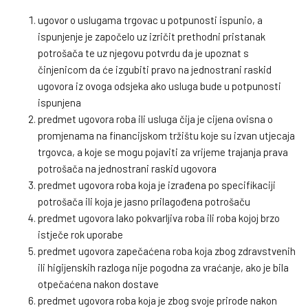
ugovor o uslugama trgovac u potpunosti ispunio, a
ispunjenje je započelo uz izričit prethodni pristanak
potrošača te uz njegovu potvrdu da je upoznat s
činjenicom da će izgubiti pravo na jednostrani raskid
ugovora iz ovoga odsjeka ako usluga bude u potpunosti
ispunjena
predmet ugovora roba ili usluga čija je cijena ovisna o
promjenama na financijskom tržištu koje su izvan utjecaja
trgovca, a koje se mogu pojaviti za vrijeme trajanja prava
potrošača na jednostrani raskid ugovora
predmet ugovora roba koja je izrađena po specifikaciji
potrošača ili koja je jasno prilagođena potrošaču
predmet ugovora lako pokvarljiva roba ili roba kojoj brzo
istječe rok uporabe
predmet ugovora zapečaćena roba koja zbog zdravstvenih
ili higijenskih razloga nije pogodna za vraćanje, ako je bila
otpečaćena nakon dostave
predmet ugovora roba koja je zbog svoje prirode nakon