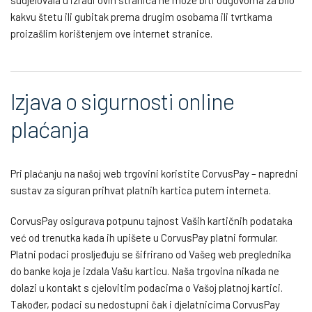
sudjelovala u izradi ovih stranica ne može biti odgovorna za bilo
kakvu štetu ili gubitak prema drugim osobama ili tvrtkama
proizašlim korištenjem ove internet stranice.
Izjava o sigurnosti online
plaćanja
Pri plaćanju na našoj web trgovini koristite CorvusPay – napredni
sustav za siguran prihvat platnih kartica putem interneta.
CorvusPay osigurava potpunu tajnost Vaših kartičnih podataka
već od trenutka kada ih upišete u CorvusPay platni formular.
Platni podaci prosljeđuju se šifrirano od Vašeg web preglednika
do banke koja je izdala Vašu karticu. Naša trgovina nikada ne
dolazi u kontakt s cjelovitim podacima o Vašoj platnoj kartici.
Također, podaci su nedostupni čak i djelatnicima CorvusPay