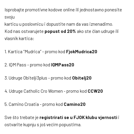
Isprobajte promotivne kodove online ili jednostavno ponesite
svoju
karticu u poslovnicu i dopustite nam da vas iznenadimo.
Kod nas ostvarujete
popust od 20%
ako ste član udruge ili
vlasnik kartica:
1. Kartica “Mudrica” - promo kod
FjokMudrica20
2. IQM Pass - promo kod
IQMPass20
3. Udruge Obitelji3plus - promo kod
Obitelj20
4. Udruge Catholic Cro Women - promo kod
CCW20
5. Camino ​Croatia - promo kod
Camino20
Sve što trebate je
registrirati se u FJOK klubu vjernosti
i
ostvarite kupnju s još većim popustima.