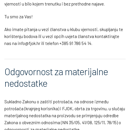
vjernosti u bilo kojem trenutku i bez prethodne najave.
Tu smo za Vas!
Ako imate pitanja u vezi članstva u klubu vjernosti, skupljanju te
korištenju bodova ili u vezi općih uvjeta članstva kontaktirajte
nas na info@fjok.hr ili telefon +385 91 786 54 14.
Odgovornost za materijalne
nedostatke
Sukladno Zakonu o zaštiti potrošača, na odnose između
potrošača (krajnjeg korisnika) i FJOK, obrta za trgovinu, u slučaju
materijalnog nedostatka na proizvodu se primjenjuju odredbe
Zakona o obveznim odnosima (NN 35/05, 41/08, 125/11, 78/15) o
odgovornosti za materijalne nedostatke.