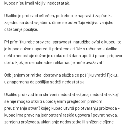
kupca nisu imali vidljivi nedostatak.
Ukoliko je proizvod oštećen, potrebno je napraviti zapisnik,
zajedno sa dostavljačem, čime se potvrđuje vidljivo vanjsko
oštećenje pošiljke.
Pri primitku robe provjera ispravnosti narudžbe ovisi o kupcu, te
je kupac dužan usporediti primljene artikle s računom, ukoliko
nešto nedostaje dužan je u roku od 3 dana uputiti pisani prigovor
obrtu Fjok jer se naknadne reklamacije neće uvažavati.
Odbijanjem primitka, dostavna služba će pošiljku vratiti Fjoku.,
uz napomenu da pošiljka sadrži nedostatak.
Ukoliko proizvod ima skriveni nedostatak (onaj nedostatak koji
se nije mogao otkriti uobičajenim pregledom prilikom
preuzimanja stvari) kojeg kupac utvrdi po otvaranju proizvoda –
kupac ima pravo na jednostrani raskid ugovora i povrat novca,
zamjenu proizvoda, uklanjanje nedostatka ili sniženje cijene.