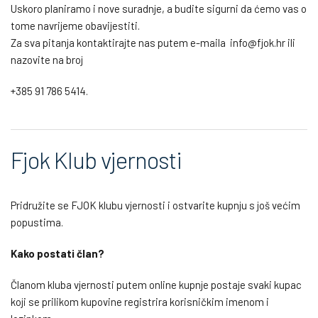
Uskoro planiramo i nove suradnje, a budite sigurni da ćemo vas o
tome navrijeme obavijestiti.
Za sva pitanja kontaktirajte nas putem e-maila info@fjok.hr ili
nazovite na broj
+385 91 786 5414.
Fjok Klub vjernosti
Pridružite se FJOK klubu vjernosti i ostvarite kupnju s još većim
popustima.
Kako postati član?
Članom kluba vjernosti putem online kupnje postaje svaki kupac
koji se prilikom kupovine registrira korisničkim imenom i