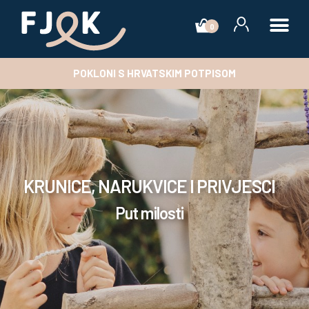
0
POKLONI S HRVATSKIM POTPISOM
KRUNICE, NARUKVICE I PRIVJESCI
Put milosti