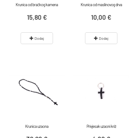
Krunica od bračkog kamena
Krunica od maslinovog drva
15,80 €
10,00 €
Dodaj
Dodaj
Krunica uzaona
Privjesak uzaoni križ