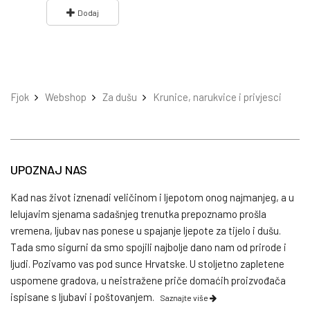
Dodaj
Fjok
Webshop
Za dušu
Krunice, narukvice i privjesci
UPOZNAJ NAS
Kad nas život iznenadi veličinom i ljepotom onog najmanjeg, a u
lelujavim sjenama sadašnjeg trenutka prepoznamo prošla
vremena, ljubav nas ponese u spajanje ljepote za tijelo i dušu.
Tada smo sigurni da smo spojili najbolje dano nam od prirode i
ljudi. Pozivamo vas pod sunce Hrvatske. U stoljetno zapletene
uspomene gradova, u neistražene priče domaćih proizvođača
ispisane s ljubavi i poštovanjem.
Saznajte više