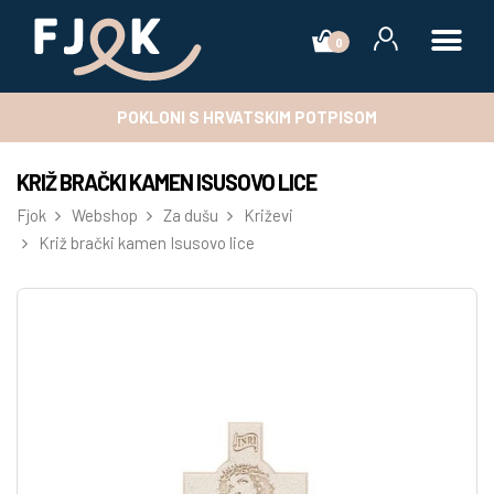
0
POKLONI S HRVATSKIM POTPISOM
KRIŽ BRAČKI KAMEN ISUSOVO LICE
Fjok
Webshop
Za dušu
Križevi
Križ brački kamen Isusovo lice