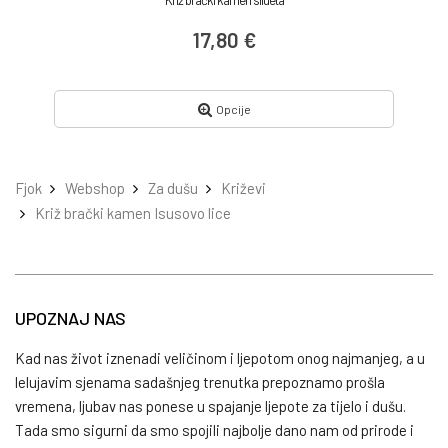
Križ brački kamen silueta
17,80 €
Opcije
Fjok
Webshop
Za dušu
Križevi
Križ brački kamen Isusovo lice
UPOZNAJ NAS
Kad nas život iznenadi veličinom i ljepotom onog najmanjeg, a u
lelujavim sjenama sadašnjeg trenutka prepoznamo prošla
vremena, ljubav nas ponese u spajanje ljepote za tijelo i dušu.
Tada smo sigurni da smo spojili najbolje dano nam od prirode i