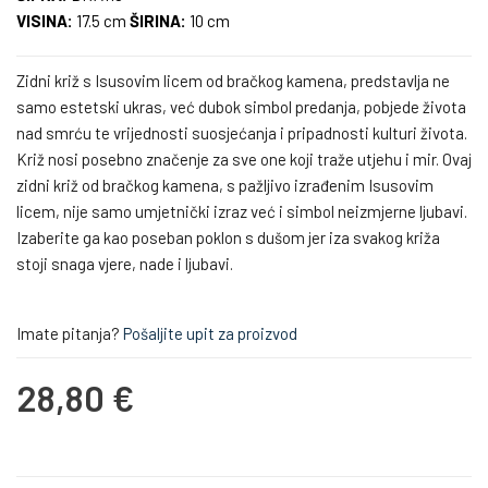
VISINA:
17.5 cm
ŠIRINA:
10 cm
Zidni križ s Isusovim licem od bračkog kamena, predstavlja ne
samo estetski ukras, već dubok simbol predanja, pobjede života
nad smrću te vrijednosti suosjećanja i pripadnosti kulturi života.
Križ nosi posebno značenje za sve one koji traže utjehu i mir. Ovaj
zidni križ od bračkog kamena, s pažljivo izrađenim Isusovim
licem, nije samo umjetnički izraz već i simbol neizmjerne ljubavi.
Izaberite ga kao poseban poklon s dušom jer iza svakog križa
stoji snaga vjere, nade i ljubavi.
Imate pitanja?
Pošaljite upit za proizvod
28,80 €