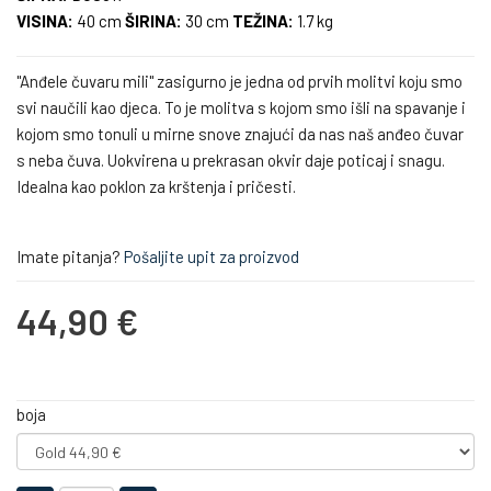
VISINA:
40 cm
ŠIRINA:
30 cm
TEŽINA:
1.7 kg
"Anđele čuvaru mili" zasigurno je jedna od prvih molitvi koju smo
svi naučili kao djeca. To je molitva s kojom smo išli na spavanje i
kojom smo tonuli u mirne snove znajući da nas naš anđeo čuvar
s neba čuva. Uokvirena u prekrasan okvir daje poticaj i snagu.
Idealna kao poklon za krštenja i pričesti.
Imate pitanja?
Pošaljite upit za proizvod
44,90 €
boja