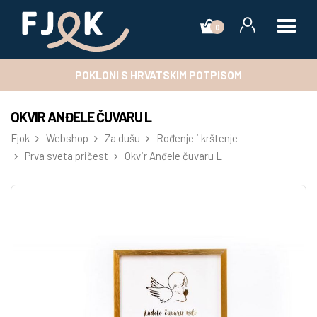
0
POKLONI S HRVATSKIM POTPISOM
OKVIR ANĐELE ČUVARU L
Fjok
Webshop
Za dušu
Rođenje i krštenje
Prva sveta pričest
Okvir Anđele čuvaru L