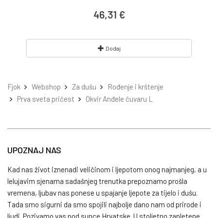
46,31 €
Dodaj
Fjok
Webshop
Za dušu
Rođenje i krštenje
Prva sveta pričest
Okvir Anđele čuvaru L
UPOZNAJ NAS
Kad nas život iznenadi veličinom i ljepotom onog najmanjeg, a u
lelujavim sjenama sadašnjeg trenutka prepoznamo prošla
vremena, ljubav nas ponese u spajanje ljepote za tijelo i dušu.
Tada smo sigurni da smo spojili najbolje dano nam od prirode i
ljudi. Pozivamo vas pod sunce Hrvatske. U stoljetno zapletene