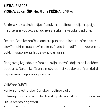
ŠIFRA:
GAS238
VISINA:
25 cm
ŠIRINA:
8 cm
TEŽINA:
0.78 kg
Amfora Fjok s ekstra djevičanskim maslinovim uljem spoj je
mediteranskog okusa, ručne estetike i hrvatske tradicije.
Dekorativna keramička amfora punjena je kvalitetnim ekstra
djevičanskim maslinovim uljem, što je čini odličnim izborom za
poklon, uspomenu ili poslovno darivanje.
Zbog svog izgleda, amfora ostavlja snažniji dojam od klasične
boce ulja. Nakon korištenja može ostati kao dekorativan detalj,
uspomena ili uporabni predmet.
Veličina: 0,187 l
Punjenje: ekstra djevičansko maslinovo ulje
Pakiranje: samostalno, kartonsko pakiranje ili premium drvena
kutija prema dogovoru