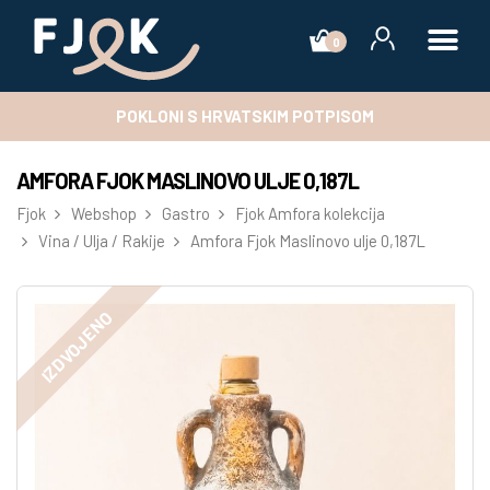
0
POKLONI S HRVATSKIM POTPISOM
AMFORA FJOK MASLINOVO ULJE 0,187L
Fjok
Webshop
Gastro
Fjok Amfora kolekcija
Vina / Ulja / Rakije
Amfora Fjok Maslinovo ulje 0,187L
IZDVOJENO