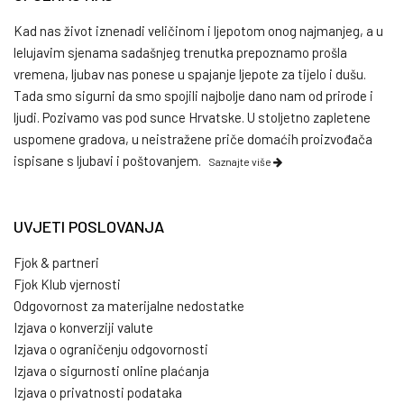
Kad nas život iznenadi veličinom i ljepotom onog najmanjeg, a u
lelujavim sjenama sadašnjeg trenutka prepoznamo prošla
vremena, ljubav nas ponese u spajanje ljepote za tijelo i dušu.
Tada smo sigurni da smo spojili najbolje dano nam od prirode i
ljudi. Pozivamo vas pod sunce Hrvatske. U stoljetno zapletene
uspomene gradova, u neistražene priče domaćih proizvođača
ispisane s ljubavi i poštovanjem.
Saznajte više
UVJETI POSLOVANJA
Fjok & partneri
Fjok Klub vjernosti
Odgovornost za materijalne nedostatke
Izjava o konverziji valute
Izjava o ograničenju odgovornosti
Izjava o sigurnosti online plaćanja
Izjava o privatnosti podataka